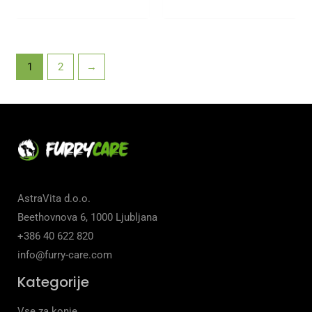
1
2
→
AstraVita d.o.o.
Beethovnova 6, 1000 Ljubljana
+386 40 622 820
info@furry-care.com
Kategorije
Vse za konje