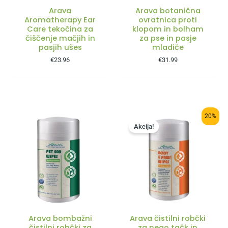
Arava
Arava botanična
Aromatherapy Ear
ovratnica proti
Care tekočina za
klopom in bolham
čiščenje mačjih in
za pse in pasje
pasjih ušes
mladiče
€
23.96
€
31.99
20%
Akcija!
Arava bombažni
Arava čistilni robčki
čistilni robčki za
za nego tačk in