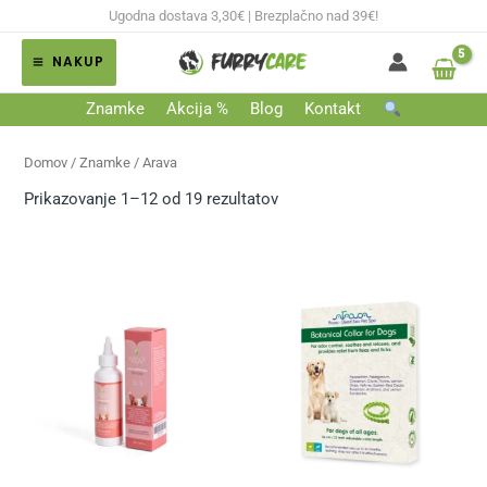
Skip
Ugodna dostava 3,30€ | Brezplačno nad 39€!
to
NAKUP
content
MAIN
Znamke
Akcija %
Blog
Kontakt
MENU
Domov
/ Znamke / Arava
Prikazovanje 1–12 od 19 rezultatov