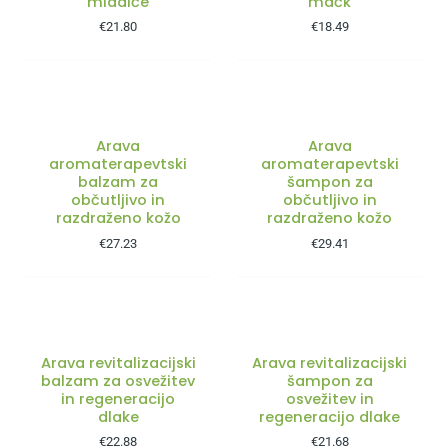
mladiče
mačk
€
21.80
€
18.49
Arava
Arava
aromaterapevtski
aromaterapevtski
balzam za
šampon za
občutljivo in
občutljivo in
razdraženo kožo
razdraženo kožo
€
27.23
€
29.41
Arava revitalizacijski
Arava revitalizacijski
balzam za osvežitev
šampon za
in regeneracijo
osvežitev in
dlake
regeneracijo dlake
€
22.88
€
21.68