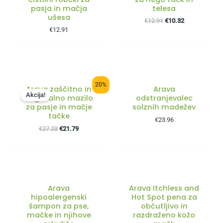
pasja in mačja
telesa
ušesa
€
12.91
€
10.32
€
12.91
20%
Arava zaščitno in
Arava
Akcija!
negovalno mazilo
odstranjevalec
za pasje in mačje
solznih madežev
tačke
€
23.96
€
27.23
€
21.79
Arava
Arava Itchless and
hipoalergenski
Hot Spot pena za
šampon za pse,
občutljivo in
mačke in njihove
razdraženo kožo