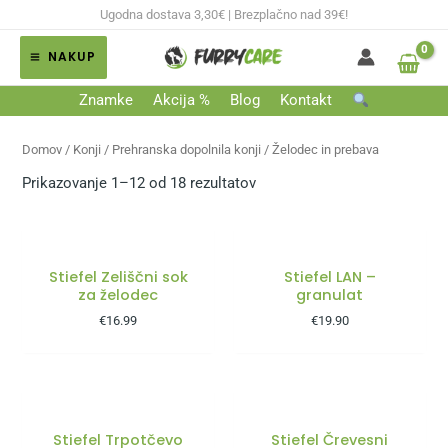
Skip
Ugodna dostava 3,30€ | Brezplačno nad 39€!
to
NAKUP
content
MAIN
Znamke
Akcija %
Blog
Kontakt
MENU
Domov
/
Konji
/
Prehranska dopolnila konji
/ Želodec in prebava
Prikazovanje 1–12 od 18 rezultatov
NI NA ZALOGI
Stiefel Zeliščni sok
Stiefel LAN –
za želodec
granulat
€
16.99
€
19.90
Stiefel Trpotčevo
Stiefel Črevesni