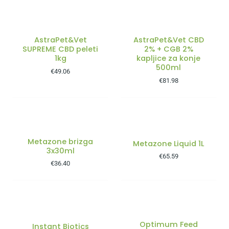
NI NA ZALOGI
AstraPet&Vet
AstraPet&Vet CBD
SUPREME CBD peleti
2% + CGB 2%
1kg
kapljice za konje
500ml
€
49.06
€
81.98
NI NA ZALOGI
Metazone brizga
Metazone Liquid 1L
3x30ml
€
65.59
€
36.40
NI NA ZALOGI
Optimum Feed
Instant Biotics