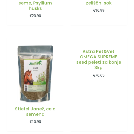
seme, Psyllium
zeliščni sok
husks
€
16.99
€
23.90
Astra Pet&Vet
OMEGA SUPREME
seed peleti za konje
3kg
€
76.65
Stiefel Janež, cela
semena
€
10.90