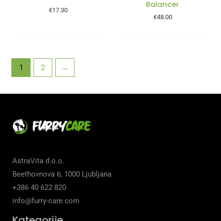
Balancer
€
17.30
€
48.00
1
2
→
AstraVita d.o.o.
Beethovnova 6, 1000 Ljubljana
+386 40 622 820
info@furry-care.com
Kategorije