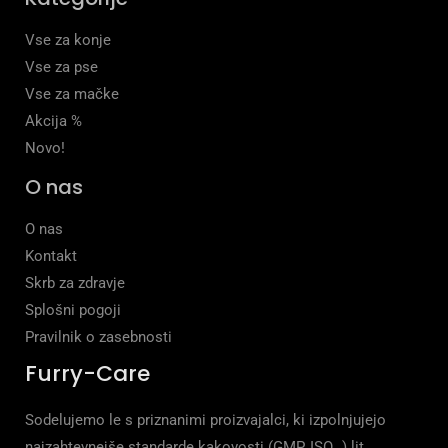
Vse za konje
Vse za pse
Vse za mačke
Akcija %
Novo!
O nas
O nas
Kontakt
Skrb za zdravje
Splošni pogoji
Pravilnik o zasebnosti
Furry-Care
Sodelujemo le s priznanimi proizvajalci, ki izpolnjujejo
najzahtevnejše standarde kakovosti (GMP, ISO…).lit.