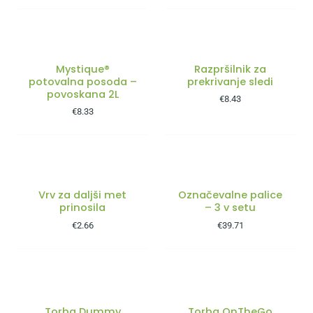
Mystique®
Razpršilnik za
potovalna posoda –
prekrivanje sledi
povoskana 2L
€
8.43
€
8.33
Vrv za daljši met
Označevalne palice
prinosila
– 3 v setu
€
2.66
€
39.71
Torba Dummy
Torba OnTheGo