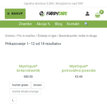
Skip
Ugodna dostava 3,30€ | Brezplačno nad 39€!
to
NAKUP
content
MAIN
Znamke
Akcija %
Blog
Kontakt
MENU
Domov
/
Psi in mačke
/
Šolanje in igra
/ Brezrokavniki, torbe in drugo
Prikazovanje 1–12 od 14 rezultatov
Mystique®
Mystique®
brezrokavnik
potovalna posoda
€
80.00
€
5.44
hunter green
brown
hunter khaki/orange
L