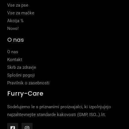
Vse za pse
Vse za mačke
Akcija %
Novo!
O nas
O nas
Kontakt
Skrb za zdravje
Splošni pogoji
Pravilnik o zasebnosti
Furry-Care
Sodelujemo le s priznanimi proizvajalci, ki izpolnjujejo
najzahtevnejše standarde kakovosti (GMP, ISO…).lit.