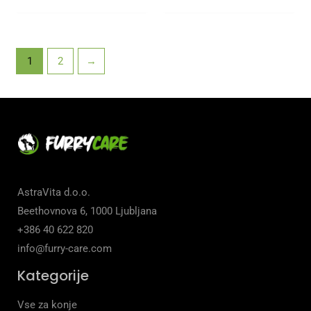
1
2
→
AstraVita d.o.o.
Beethovnova 6, 1000 Ljubljana
+386 40 622 820
info@furry-care.com
Kategorije
Vse za konje