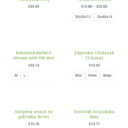
€
39.39
€
13.88
–
€
20.85
30x30x12
30x40x14
Rokavice Reflect
Zaponka ClickLock
Gloves with FIR skin
(2 kosa)
€
52.14
€
10.43
M
L
Blue
Green
Beige
Usnjena vrvica za
Zvonček za poljsko
piščalke 4mm
delo
€
16.78
€
13.77