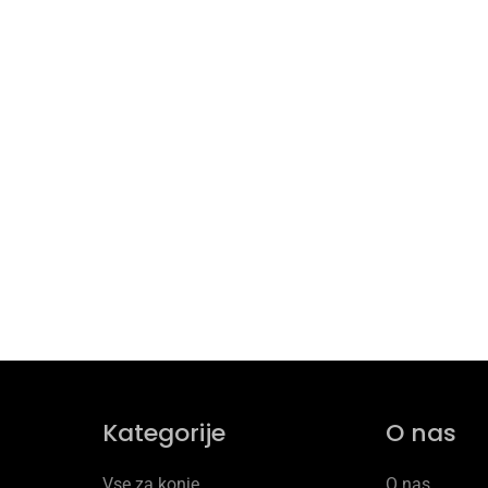
Kategorije
O nas
Vse za konje
O nas