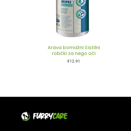
Arava bomažni čistilni
robčki za nego oči
€
12.91