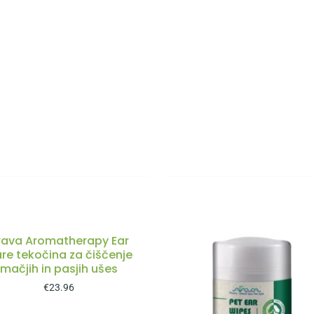
rava Aromatherapy Ear
re tekočina za čiščenje
mačjih in pasjih ušes
€
23.96