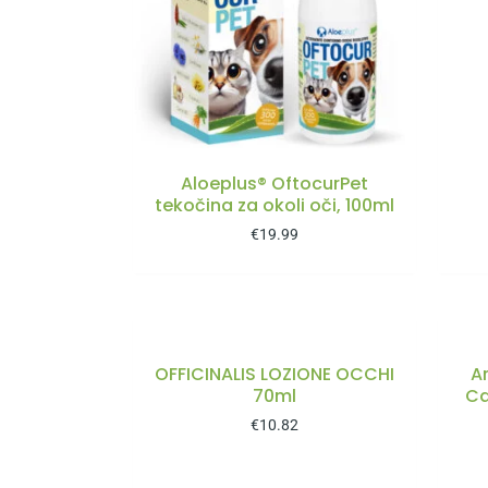
Aloeplus® OftocurPet
tekočina za okoli oči, 100ml
€
19.99
OFFICINALIS LOZIONE OCCHI
A
70ml
Ca
€
10.82