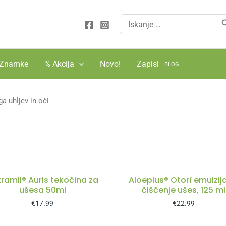
Search
for:
Znamke
% Akcija
Novo!
Zapisi
BLOG
a uhljev in oči
ramil® Auris tekočina za
Aloeplus® Otorì emulzij
ušesa 50ml
čiščenje ušes, 125 ml
€
17.99
€
22.99