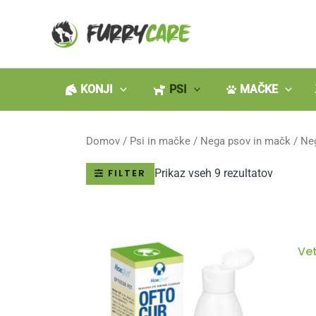
Skip
to
content
KONJI
PSI
MAČKE
Domov
/
Psi in mačke
/
Nega psov in mačk
/ Neg
Prikaz vseh 9 rezultatov
FILTER
Vet