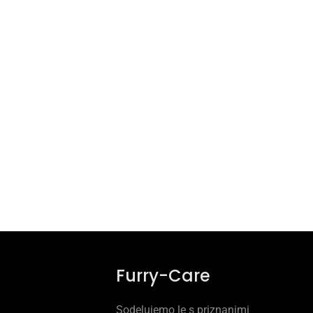
Furry-Care
Sodelujemo le s priznanimi