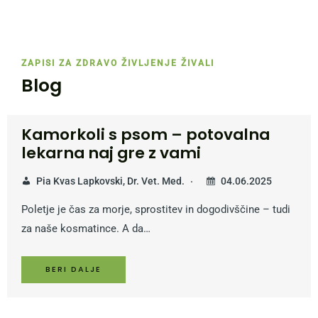
ZAPISI ZA ZDRAVO ŽIVLJENJE ŽIVALI
Blog
Pomembnost beljakovin v pasji
prehrani: Zakaj so beljakovinske
ploščice odlična izbira za vašega