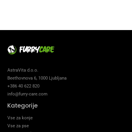
AstraVita d.o.o.
Beethovnova 6, 1000 Ljubljana
+386 40 622 820
info@furry-care.com
Kategorije
Vse za konje
Vse za pse