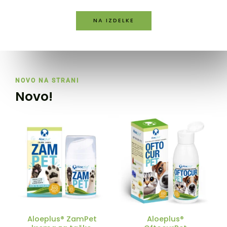
NA IZDELKE
NOVO NA STRANI
Novo!
Aloeplus® ZamPet
Aloeplus®