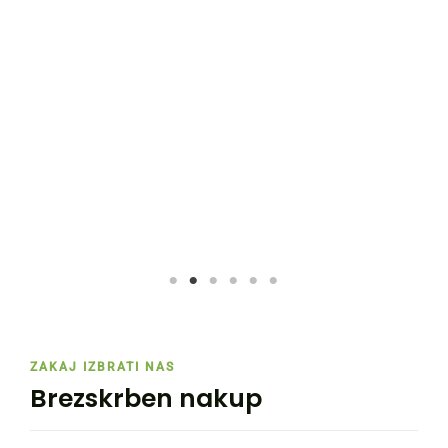
psa
Pia Kvas Lapkovski, Dr. Vet. Med.
05.09.2024
Beljakovine so bistvena sestavina pasje prehrane in igrajo
ključno vlogo pri njihovem splošnem zdravju in…
BERI DALJE
ZAKAJ IZBRATI NAS
Brezskrben nakup