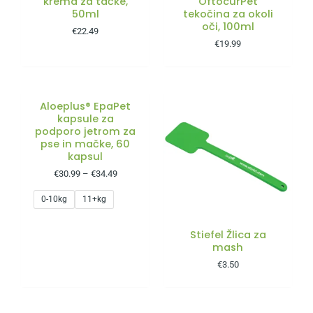
krema za tačke,
OftocurPet
50ml
tekočina za okoli
oči, 100ml
€
22.49
€
19.99
Aloeplus® EpaPet
kapsule za
podporo jetrom za
pse in mačke, 60
kapsul
€
30.99
–
€
34.49
0-10kg
11+kg
Stiefel Žlica za
mash
€
3.50