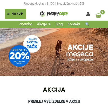
Skip
Ugodna dostava 3,30€ | Brezplačno nad 39€!
to
NAKUP
content
MAIN
Znamke
Akcija %
Blog
Kontakt
MENU
AKCIJA
PREGLEJ VSE IZDELKE V AKCIJI