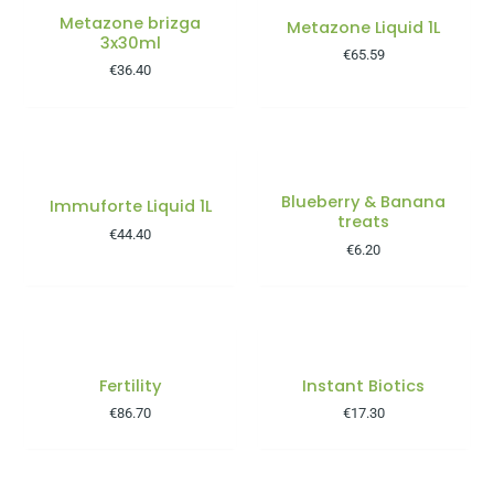
Metazone brizga
Metazone Liquid 1L
3x30ml
€
65.59
€
36.40
NI NA ZALOGI
Blueberry & Banana
Immuforte Liquid 1L
treats
€
44.40
€
6.20
NI NA ZALOGI
NI NA ZALOGI
Fertility
Instant Biotics
€
86.70
€
17.30