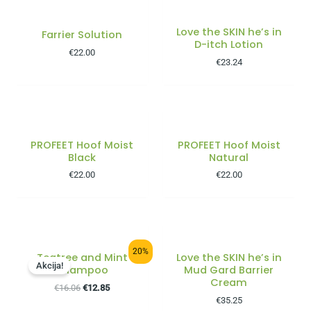
Love the SKIN he’s in
Farrier Solution
D-itch Lotion
€
22.00
€
23.24
PROFEET Hoof Moist
PROFEET Hoof Moist
Black
Natural
€
22.00
€
22.00
20%
Teatree and Mint
Love the SKIN he’s in
Akcija!
Shampoo
Mud Gard Barrier
Cream
€
16.06
€
12.85
€
35.25