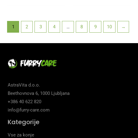
1
2
3
4
…
8
9
10
→
AstraVita d.o.o.
Beethovnova 6, 1000 Ljubljana
+386 40 622 820
info@furry-care.com
Kategorije
Vse za konje