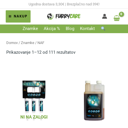
Skip
Ugodna dostava 3,30€ | Brezplačno nad 39€!
to
NAKUP
content
MAIN
Znamke
Akcija %
Blog
Kontakt
MENU
Domov
/ Znamke / NAF
Prikazovanje 1–12 od 111 rezultatov
NI NA ZALOGI