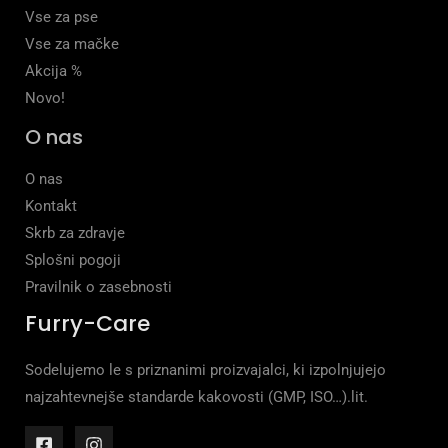
Vse za pse
Vse za mačke
Akcija %
Novo!
O nas
O nas
Kontakt
Skrb za zdravje
Splošni pogoji
Pravilnik o zasebnosti
Furry-Care
Sodelujemo le s priznanimi proizvajalci, ki izpolnjujejo
najzahtevnejše standarde kakovosti (GMP, ISO…).lit.